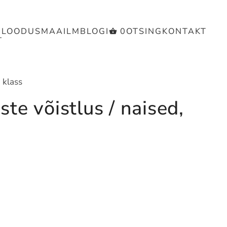
D
LOODUS
MAAILM
BLOGI
0
OTSING
KONTAKT
 klass
võistlus / naised,