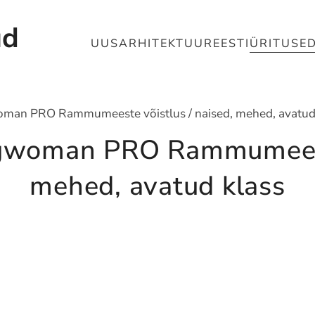
ud
UUS
ARHITEKTUUR
EESTI
ÜRITUSE
man PRO Rammumeeste võistlus / naised, mehed, avatud
gwoman PRO Rammumeeste 
mehed, avatud klass